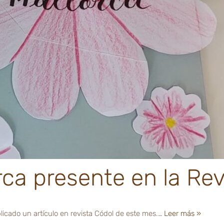
rca presente en la Rev
icado un artículo en revista Códol de este mes.…
Leer más »