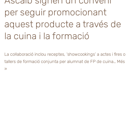
Ascaib signen un conveni
per seguir promocionant
aquest producte a través de
la cuina i la formació
La col·laboració inclou receptes, ‘showcookings’ a actes i fires o
tallers de formació conjunta per alumnat de FP de cuina…
Més
»