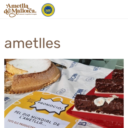
Vés
al
contingut
ametlles