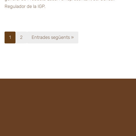
Regulador de la IGP.
1
2
Entrades següents »