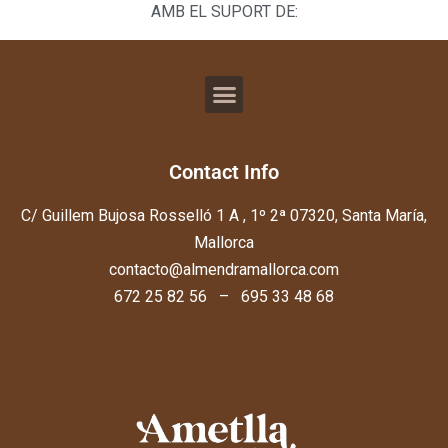
AMB EL SUPORT DE:
Contact Info
C/ Guillem Bujosa Rosselló 1 A , 1º 2ª 07320, Santa María,
Mallorca
contacto@almendramallorca.com
672 25 82 56 – 695 33 48 68