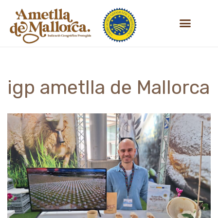
Vés
SOBRE NOSALTRES
al
contingut
igp ametlla de Mallorca