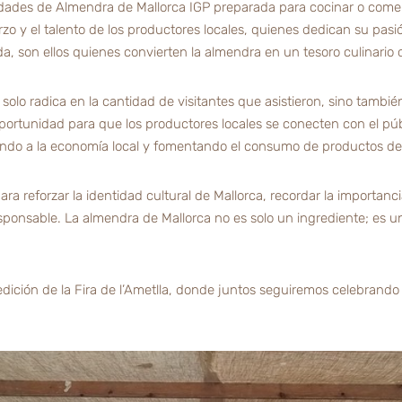
edades de Almendra de Mallorca IGP preparada para cocinar o com
rzo y el talento de los productores locales, quienes dedican su pasi
duda, son ellos quienes convierten la almendra en un tesoro culinari
 no solo radica en la cantidad de visitantes que asistieron, sino tamb
portunidad para que los productores locales se conecten con el púb
ndo a la economía local y fomentando el consumo de productos de
ara reforzar la identidad cultural de Mallorca, recordar la importan
onsable. La almendra de Mallorca no es solo un ingrediente; es un 
ición de la Fira de l’Ametlla, donde juntos seguiremos celebrando l