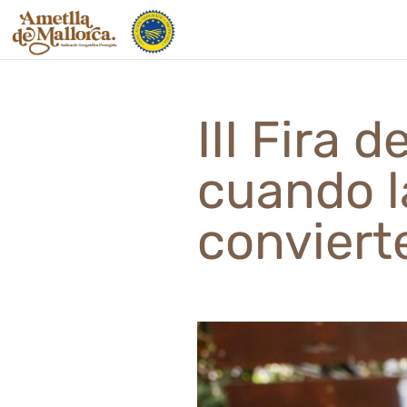
Saltar
al
contenido
III Fira 
cuando la
convierte