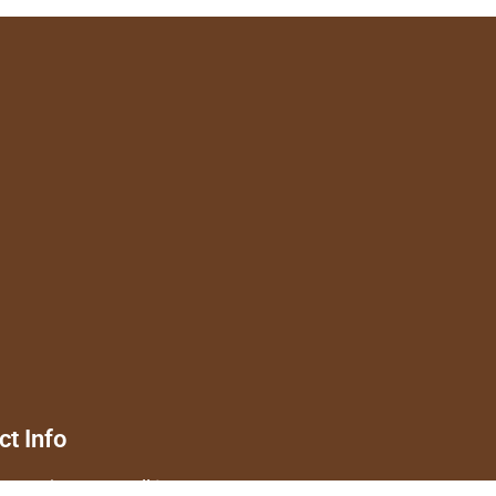
ct Info
lem Bujosa Rosselló 1 A , 1º 2ª 07320,