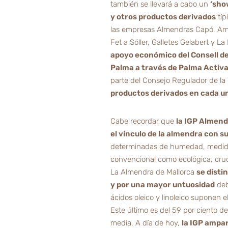
también se llevará a cabo un
‘sho
y otros productos derivados
típ
las empresas Almendras Capó, Ame
Fet a Sóller, Galletes Gelabert y L
apoyo económico del Consell de
Palma a través de Palma Activ
parte del Consejo Regulador de la
productos derivados en cada un
Cabe recordar que
la IGP Almendr
el vínculo de la almendra con su
determinadas de humedad, medida 
convencional como ecológica, crud
La Almendra de Mallorca
se disti
y por una mayor untuosidad
debi
ácidos oleico y linoleico suponen e
Este último es del 59 por ciento de
media. A día de hoy,
la IGP ampar