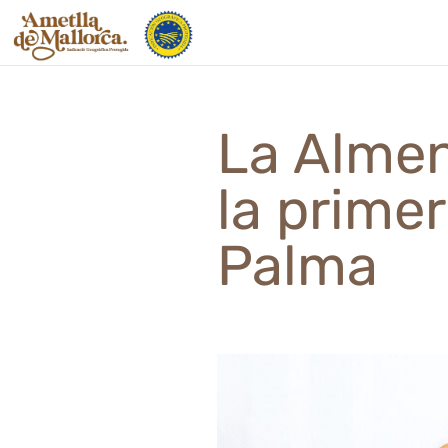
Saltar
al
contenido
La Almen
la prime
Palma