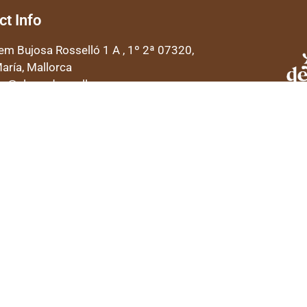
ct Info
lem Bujosa Rosselló 1 A , 1º 2ª 07320,
aría, Mallorca
to@almendramallorca.com
 48 68