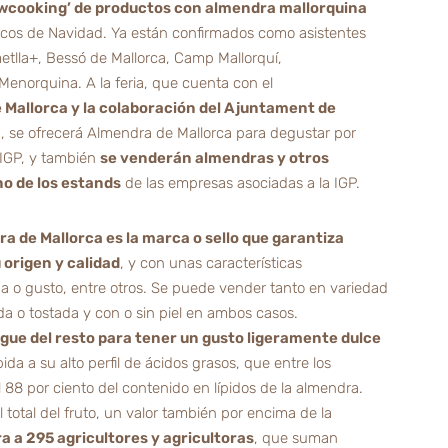
wcooking’ de productos con almendra mallorquina
icos de Navidad. Ya están confirmados como asistentes
tlla+, Bessó de Mallorca, Camp Mallorquí,
a Menorquina. A la feria, que cuenta con el
 Mallorca y la colaboración del Ajuntament de
a
, se ofrecerá Almendra de Mallorca para degustar por
 IGP, y también
se venderán almendras y otros
o de los estands
de las empresas asociadas a la IGP.
a de Mallorca es la marca o sello que garantiza
 origen y calidad
, y con unas características
o gusto, entre otros. Se puede vender tanto en variedad
a o tostada y con o sin piel en ambos casos.
ngue del resto para tener un gusto ligeramente dulce
da a su alto perfil de ácidos grasos, que entre los
l 88 por ciento del contenido en lípidos de la almendra.
l total del fruto, un valor también por encima de la
a a 295 agricultores y agricultoras
, que suman