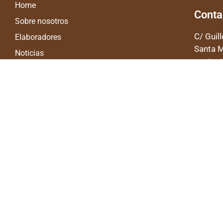
Home
Conta
Sobre nosotros
C/ Guil
Elaboradores
Santa M
Noticias
contac
Recetas
695 33
Contacto