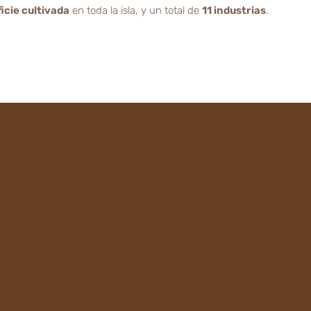
icie cultivada
en toda la isla, y un total de
11 industrias
.